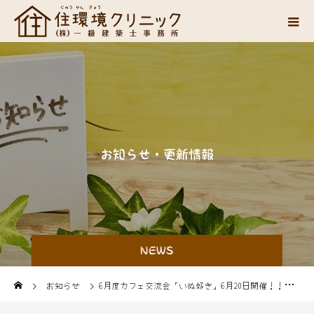
お
知
ら
せ
・
更
新
情
報
NEWS
お知らせ
6月度カフェ交流会「いぬ好き」6月20日開催！！詳しくはInstagramまで☕