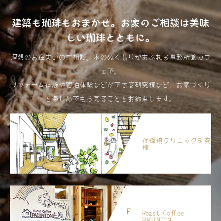
建築も珈琲もおまかせ。お家のご相談は美味
しい珈琲とともに。
理想のお住まいのご相談。木のぬくもりがあふれる事務所兼カフ
ェで。
リフォーム体験や宿泊体験などができる研究棟など、お家づくり
を楽しんでもらえることをお約束します。
住環境クリニック研究
棟
Roast Coffee
PADINTON