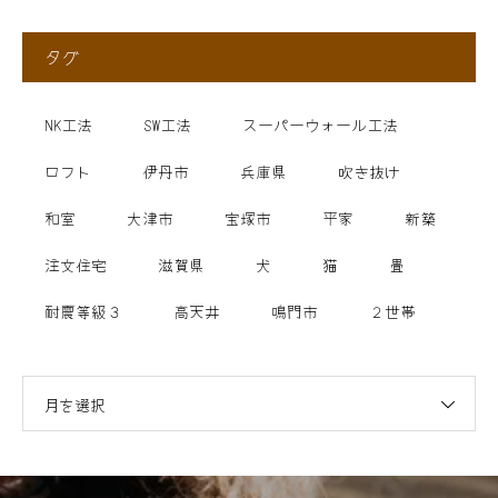
タグ
NK工法
SW工法
スーパーウォール工法
ロフト
伊丹市
兵庫県
吹き抜け
和室
大津市
宝塚市
平家
新築
注文住宅
滋賀県
犬
猫
畳
耐震等級３
高天井
鳴門市
２世帯
月を選択