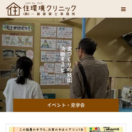
決
家
断
づ
す
く
る
り
ヒ
の
ン
技
ト
術
が
イベント・見学会