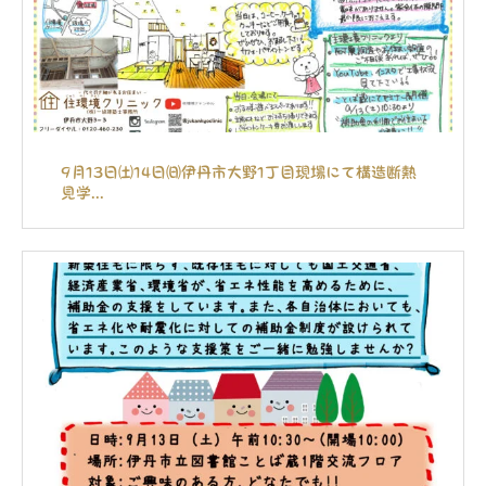
9月13日㈯14日㈰伊丹市大野1丁目現場にて構造断熱
見学...