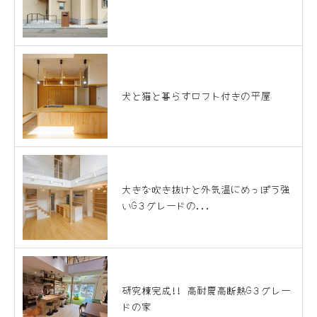
犬と猫と暮らすロフト付きの平屋
大きな吹き抜けと外気温にめっぽう強
いG３グレードの...
研究棟完成!! 高耐震高断熱G３グレー
ドの家