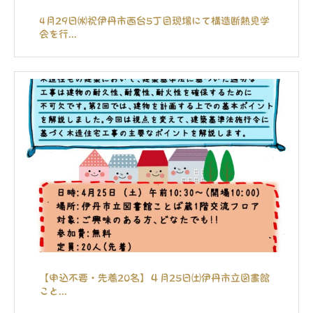
4月29日㈬祝伊丹市西台5丁目現場にて構造断熱見学
会を行...
【申込不要・先着20名】４月25日㈯伊丹市立図書館
こと...