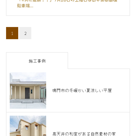
駐車場...
1
2
施工事例
鳴門市の冬暖かい夏涼しい平屋
高天井の和室がある自然素材の家