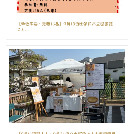
【申込不要・先着15名】9月13日㈯伊丹市立図書館
こと...
「9月に延期！！」7月26日の土曜日は山中育樹園様