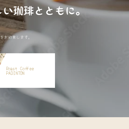
しい珈琲とともに。
をお約束します。
Roast Coffee
PADINTON