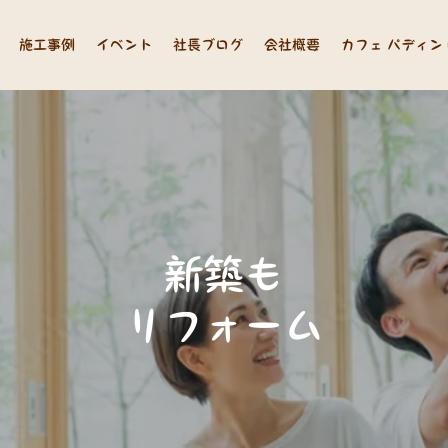
施工事例
イベント
社長ブログ
会社概要
カフェ パディン
新
築
も
リ
フ
ォ
ー
ム
も
。