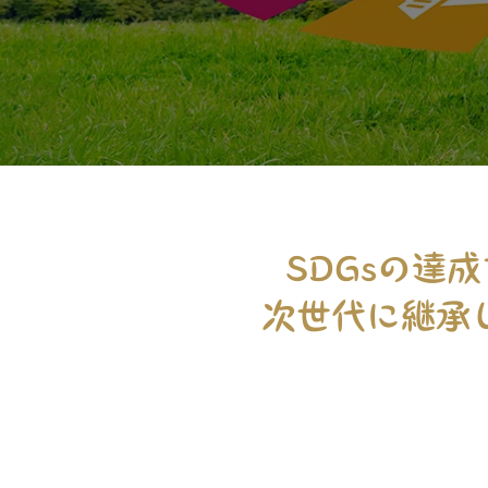
SDGsの達
次世代に継承