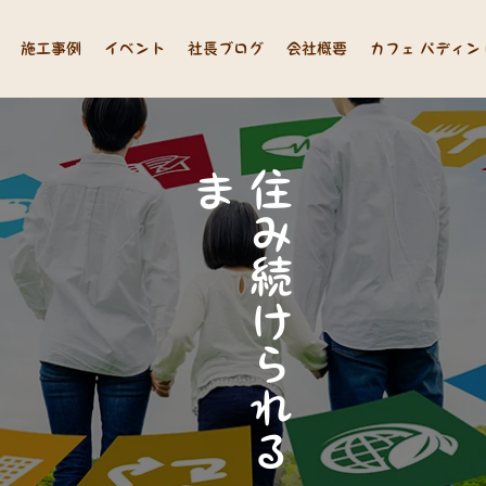
施工事例
イベント
社長ブログ
会社概要
カフェ パディン
ま
住
ち
み
づ
続
く
け
り
ら
へ
れ
の
る
貢