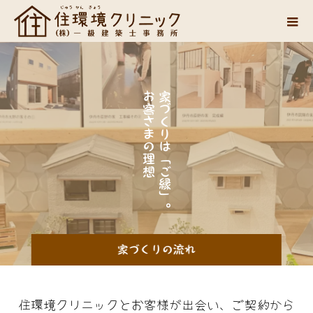
実
お
家
現
客
づ
さ
さ
く
せ
ま
り
る
の
は
理
「
想
ご
を
縁
」
。
家づくりの流れ
住環境クリニックとお客様が出会い、ご契約から