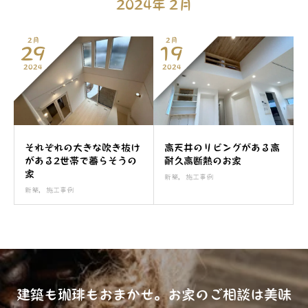
2024年 2月
2月
2月
29
19
2024
2024
それぞれの大きな吹き抜け
高天井のリビングがある高
がある2世帯で暮らそうの
耐久高断熱のお家
家
新築
,
施工事例
新築
,
施工事例
建築も珈琲もおまかせ。お家のご相談は美味