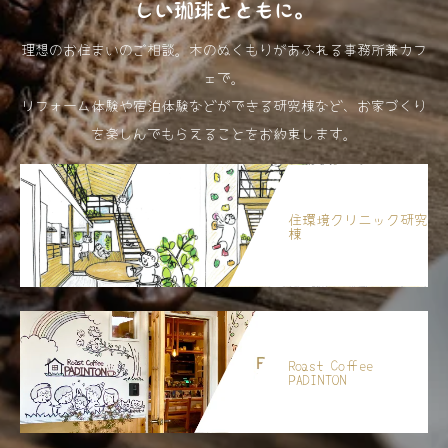
しい珈琲とともに。
理想のお住まいのご相談。木のぬくもりがあふれる事務所兼カフ
ェで。
リフォーム体験や宿泊体験などができる研究棟など、お家づくり
を楽しんでもらえることをお約束します。
住環境クリニック研究
棟
Roast Coffee
PADINTON