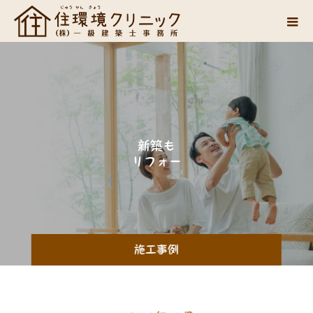
新
築
も
リ
フ
ォ
ー
ム
も
。
施工事例