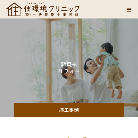
新
築
も
リ
フ
ォ
ー
ム
も
施工事例