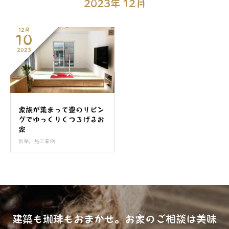
2023年 12月
12月
10
2023
家族が集まって畳のリビン
グでゆっくりくつろげるお
家
新築
,
施工事例
建築も珈琲もおまかせ。お家のご相談は美味