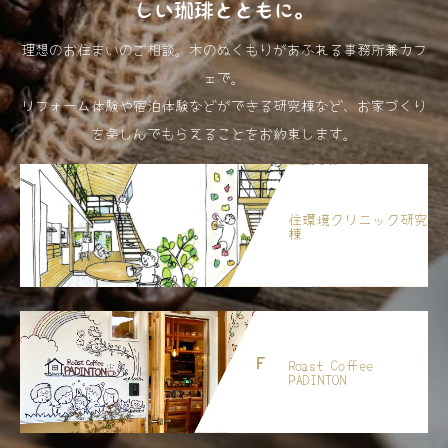
しい珈琲とともに。
理想のお住まいのご相談。木のぬくもりがあふれる事務所兼カフ
ェで。
リフォーム体験や宿泊体験などができる研究棟など、お家づくり
を楽しんでもらえることをお約束します。
住環境クリニック研究
棟
Roast Coffee
PADINTON