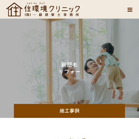
新
築
も
リ
フ
ォ
ー
ム
も
施工事例