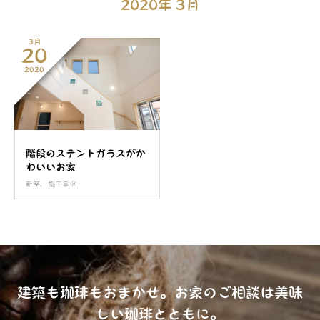
2020年 3月
3月
20
2020
階段のステントガラスがか
わいいお家
新築
,
施工事例
建築も珈琲もおまかせ。お家のご相談は美味
しい珈琲とともに。