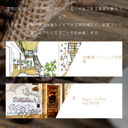
理想のお住まいのご相談。木のぬくもりがあふれる事務所兼カフ
ェで。
リフォーム体験や宿泊体験などができる研究棟など、お家づくり
を楽しんでもらえることをお約束します。
住環境クリニック研究
棟
Roast Coffee
PADINTON