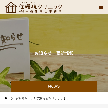
お
知
ら
せ
・
更
新
情
報
NEWS
お知らせ
研究棟をお譲りします！！