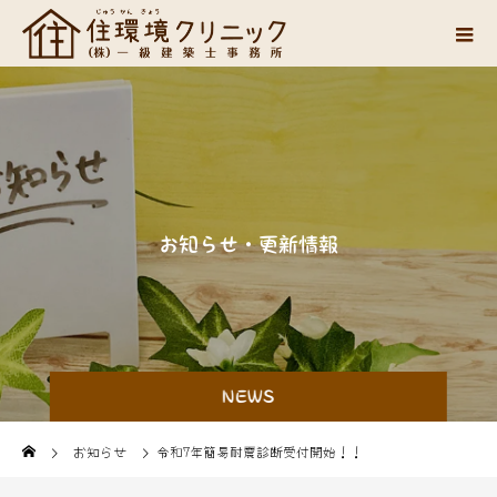
お
知
ら
せ
・
更
新
情
報
NEWS
お知らせ
令和7年簡易耐震診断受付開始！！