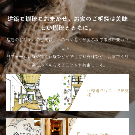
建築も珈琲もおまかせ。お家のご相談は美味
しい珈琲とともに。
理想のお住まいのご相談。木のぬくもりがあふれる事務所兼カフ
ェで。
リフォーム体験や宿泊体験などができる研究棟など、お家づくり
を楽しんでもらえることをお約束します。
住環境クリニック研究
棟
Roast Coffee