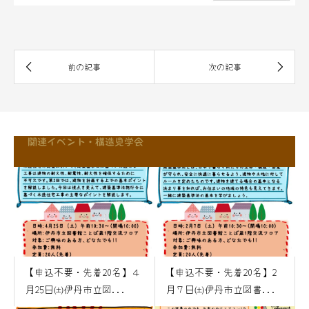
関連イベント・構造見学会
【申込不要・先着20名】４
【申込不要・先着20名】2
月25日㈯伊丹市立図...
月７日㈯伊丹市立図書...