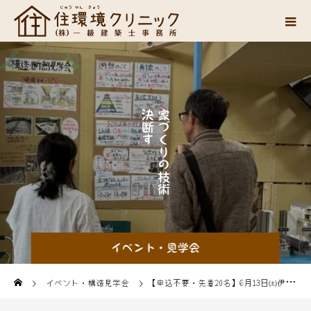
決
家
断
づ
す
く
る
り
ヒ
の
ン
技
ト
術
が
イベント・見学会
イベント・構造見学会
【申込不要・先着20名】6月13日㈯伊丹市立図書館 ことば蔵で「建築基準法を学ぼう！第4回」のイベントを行います！