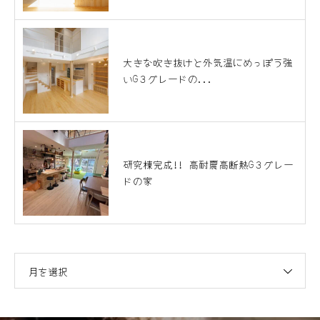
大きな吹き抜けと外気温にめっぽう強
いG３グレードの...
研究棟完成!! 高耐震高断熱G３グレー
ドの家
月を選択