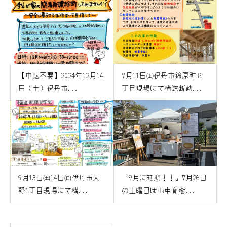
【申込不要】2024年12月14
7月11日㈯伊丹市鈴原町８
日（土）伊丹市...
丁目現場にて構造断熱...
9月13日㈯14日㈰伊丹市大
「9月に延期！！」7月26日
野1丁目現場にて構...
の土曜日は山中育樹...