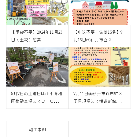
【予約不要】2024年11月23
【申込不要・先着15名】9
日（土祝）超高...
月13日㈯伊丹市立図...
6月7日の土曜日は山中育樹
7月11日㈯伊丹市鈴原町８
園様駐車場にてコーヒ...
丁目現場にて構造断熱...
施工事例