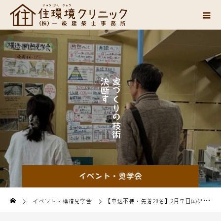
決
家
断
づ
す
く
る
り
ヒ
の
ン
技
ト
術
が
イベント・見学会
イベント・構造見学会
【申込不要・先着20名】2月７日㈯伊丹市立図書館 ことば蔵で「建築基準法を学ぼう！第2回」のイベントを行います！