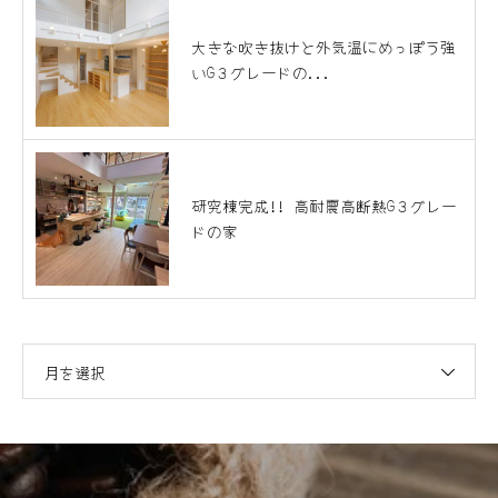
大きな吹き抜けと外気温にめっぽう強
いG３グレードの...
研究棟完成!! 高耐震高断熱G３グレー
ドの家
月を選択