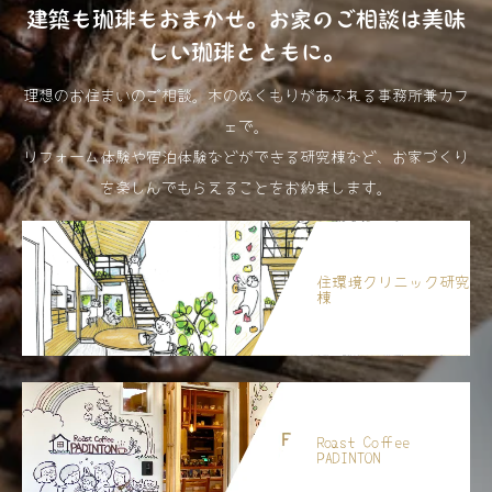
建築も珈琲もおまかせ。お家のご相談は美味
しい珈琲とともに。
理想のお住まいのご相談。木のぬくもりがあふれる事務所兼カフ
ェで。
リフォーム体験や宿泊体験などができる研究棟など、お家づくり
を楽しんでもらえることをお約束します。
住環境クリニック研究
棟
Roast Coffee
PADINTON