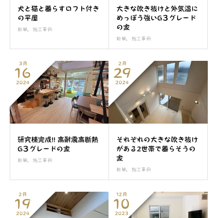
犬と猫と暮らすロフト付き
大きな吹き抜けと外気温に
の平屋
めっぽう強いG３グレード
の家
新築
,
施工事例
新築
,
施工事例
3月
2月
16
29
2024
2024
研究棟完成!! 高耐震高断熱
それぞれの大きな吹き抜け
G３グレードの家
がある2世帯で暮らそうの
家
新築
,
施工事例
新築
,
施工事例
2月
12月
19
10
2024
2023