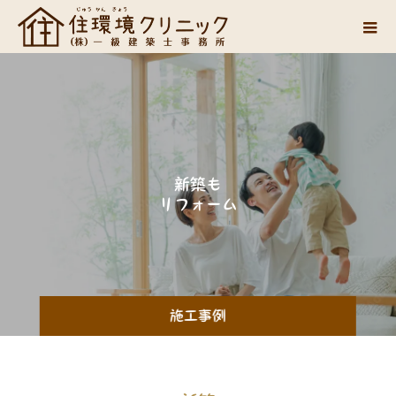
新
築
も
リ
フ
ォ
ー
ム
も
。
施工事例