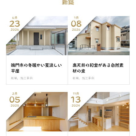
新築
6月
1月
23
08
2026
2026
鳴門市の冬暖かい夏涼しい
高天井の和室がある自然素
平屋
材の家
新築
,
施工事例
新築
,
施工事例
2月
11月
05
13
2025
2024