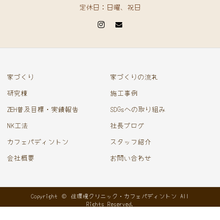
定休日：日曜、祝日
家づくり
家づくりの流れ
研究棟
施工事例
ZEH普及目標・実績報告
SDGsへの取り組み
NK工法
社長ブログ
カフェパディントン
スタッフ紹介
会社概要
お問い合わせ
Copyright © 住環境クリニック・カフェパディントン All
Rights Reserved.
電話をする
お問合せ
イベント