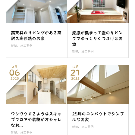
高天井のリビングがある高
家族が集まって畳のリビン
耐久高断熱のお家
グでゆっくりくつろげるお
家
新築
,
施工事例
新築
,
施工事例
2月
12月
06
21
2023
2022
ワクワクするようなスキッ
25坪のコンパクトでシンプ
プフロアや装飾がオシャレ
ルなお家
なお...
新築
,
施工事例
新築
,
施工事例