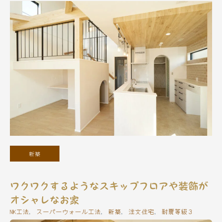
新築
ワクワクするようなスキップフロアや装飾が
オシャレなお家
NK工法
, 
スーパーウォール工法
, 
新築
, 
注文住宅
, 
耐震等級３