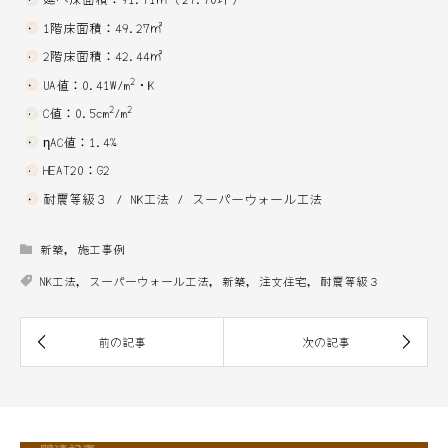
1階床面積：49.27㎡
2階床面積：42.44㎡
2
UA値：0.41W/m
・K
2
2
C値：0.5cm
/m
ηAC値：1.4%
HEAT20：G2
耐震等級３ / NK工法 / スーパーウォール工法
新築
,
施工事例
NK工法
,
スーパーウォール工法
,
新築
,
注文住宅
,
耐震等級３