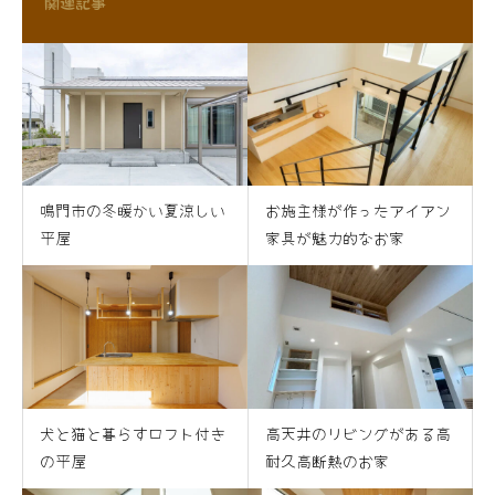
関連記事
鳴門市の冬暖かい夏涼しい
お施主様が作ったアイアン
平屋
家具が魅力的なお家
犬と猫と暮らすロフト付き
高天井のリビングがある高
の平屋
耐久高断熱のお家