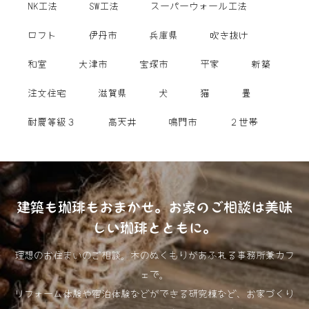
NK工法
SW工法
スーパーウォール工法
ロフト
伊丹市
兵庫県
吹き抜け
和室
大津市
宝塚市
平家
新築
注文住宅
滋賀県
犬
猫
畳
耐震等級３
高天井
鳴門市
２世帯
建築も珈琲もおまかせ。お家のご相談は美味
しい珈琲とともに。
理想のお住まいのご相談。木のぬくもりがあふれる事務所兼カフ
ェで。
リフォーム体験や宿泊体験などができる研究棟など、お家づくり