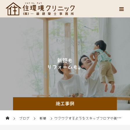
新
築
も
リ
フ
ォ
ー
ム
も
。
笑
施工事例
ブログ
新築
ワクワクするようなスキップフロアや装飾がオシャレなお家