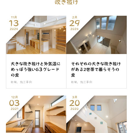
吹き抜け
11月
2月
13
29
2024
2024
大きな吹き抜けと外気温に
それぞれの大きな吹き抜け
めっぽう強いG３グレード
がある2世帯で暮らそうの
の家
家
新築
,
施工事例
新築
,
施工事例
12月
3月
03
20
2021
2020