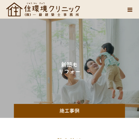
新
築
も
リ
フ
ォ
ー
ム
も
施工事例