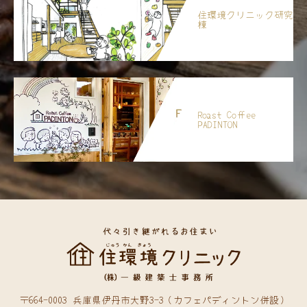
住環境クリニック研究
棟
Roast Coffee
PADINTON
〒664-0003 兵庫県伊丹市大野3-3（カフェパディントン併設）