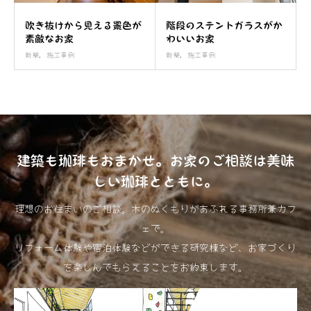
吹き抜けから見える景色が
階段のステントガラスがか
素敵なお家
わいいお家
新築
,
施工事例
新築
,
施工事例
建築も珈琲もおまかせ。お家のご相談は美味
しい珈琲とともに。
理想のお住まいのご相談。木のぬくもりがあふれる事務所兼カフ
ェで。
リフォーム体験や宿泊体験などができる研究棟など、お家づくり
を楽しんでもらえることをお約束します。