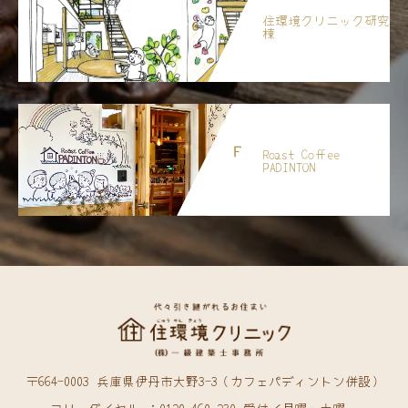
住環境クリニック研究
棟
Roast Coffee
PADINTON
〒664-0003 兵庫県伊丹市大野3-3（カフェパディントン併設）