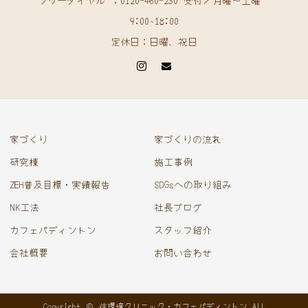
フリーダイヤル ：0120-460-230 受付／月曜〜土曜
9:00~18:00
定休日：日曜、祝日
家づくり
家づくりの流れ
研究棟
施工事例
ZEH普及目標・実績報告
SDGsへの取り組み
NK工法
社長ブログ
カフェパディントン
スタッフ紹介
会社概要
お問い合わせ
Copyright © 住環境クリニック・カフェパディントン All