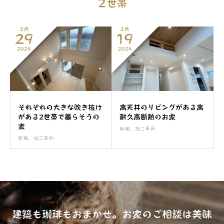
２世帯
2月
2月
29
19
2024
2024
それぞれの大きな吹き抜け
高天井のリビングがある高
がある2世帯で暮らそうの
耐久高断熱のお家
家
新築
,
施工事例
新築
,
施工事例
建築も珈琲もおまかせ。お家のご相談は美味