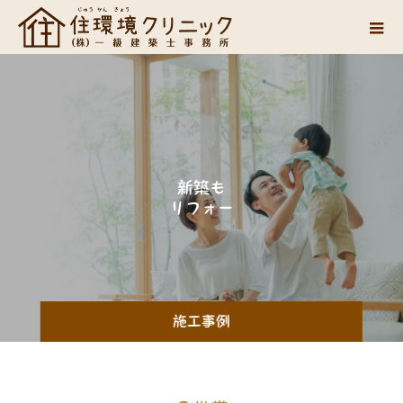
新
築
も
リ
フ
ォ
ー
ム
も
。
施工事例