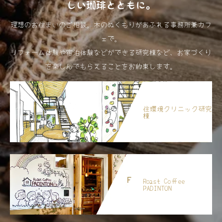
しい珈琲とともに。
理想のお住まいのご相談。木のぬくもりがあふれる事務所兼カフ
ェで。
リフォーム体験や宿泊体験などができる研究棟など、お家づくり
を楽しんでもらえることをお約束します。
住環境クリニック研究
棟
Roast Coffee
PADINTON