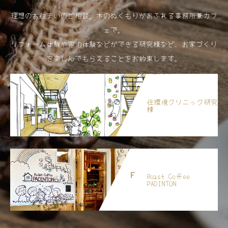
理想のお住まいのご相談。木のぬくもりがあふれる事務所兼カフ
ェで。
リフォーム体験や宿泊体験などができる研究棟など、お家づくり
を楽しんでもらえることをお約束します。
住環境クリニック研究
棟
Roast Coffee
PADINTON