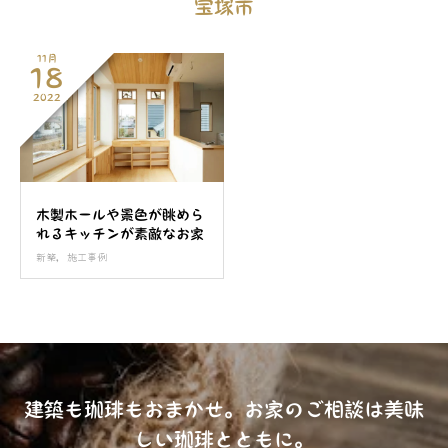
宝塚市
11月
18
2022
木製ホールや景色が眺めら
れるキッチンが素敵なお家
新築
,
施工事例
建築も珈琲もおまかせ。お家のご相談は美味
しい珈琲とともに。