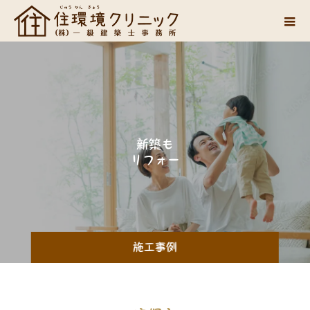
新
築
も
リ
フ
ォ
ー
ム
も
施工事例