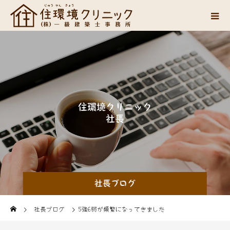
住
環
境
ク
リ
ニ
ッ
ク
社
長
山
中
の
思
い
つ
社長ブログ
社長ブログ
5強6弱が頻繁になってきました