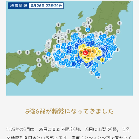
5強6弱が頻繁になってきました
2026年の6月は、25日に青森で震度6強、26日に山梨で6弱。活発
な地震列島日本という感じです。震度３とか４とかでは驚かなく