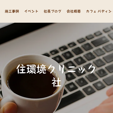
施工事例
イベント
社長ブログ
会社概要
カフェ パディン
住
環
境
ク
リ
ニ
ッ
ク
長
山
中
の
思
い
つ
れ
づ
れ
ブ