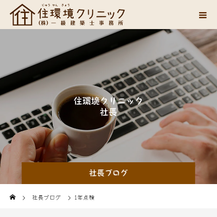
住
環
境
ク
リ
ニ
ッ
ク
社
長
山
中
の
思
い
つ
社長ブログ
社長ブログ
1年点検