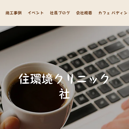
施工事例
イベント
社長ブログ
会社概要
カフェ パディン
住
環
境
ク
リ
ニ
ッ
ク
長
山
中
の
思
い
つ
れ
づ
れ
ブ