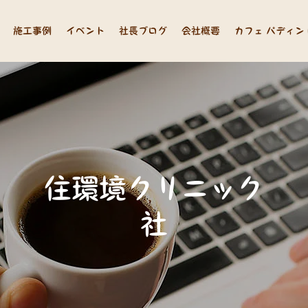
施工事例
イベント
社長ブログ
会社概要
カフェ パディン
住
環
境
ク
リ
ニ
ッ
ク
長
山
中
の
思
い
つ
れ
づ
れ
ブ