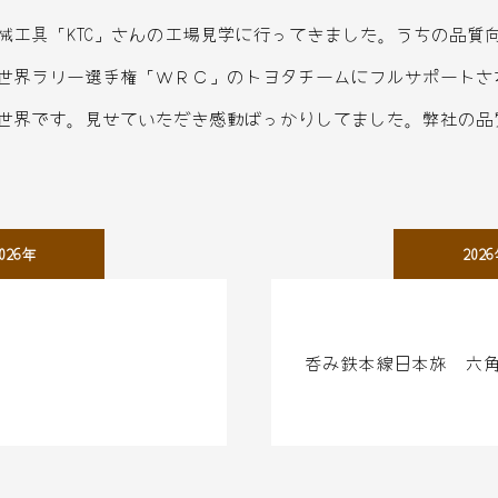
械工具「KTC」さんの工場見学に行ってきました。うちの品質
世界ラリー選手権「ＷＲＣ」のトヨタチームにフルサポートさ
世界です。見せていただき感動ばっかりしてました。弊社の品
026年
202
呑み鉄本線日本旅 六