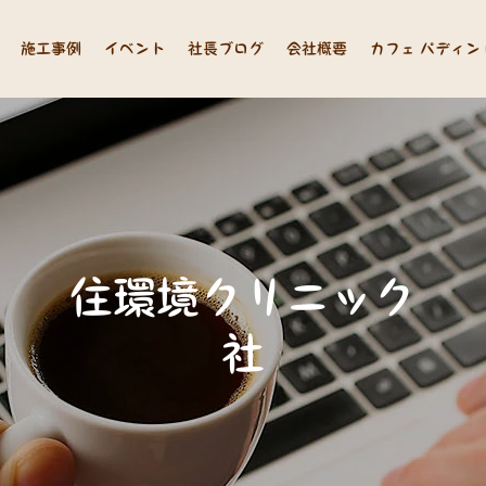
施工事例
イベント
社長ブログ
会社概要
カフェ パディン
住
環
境
ク
リ
ニ
ッ
ク
長
山
中
の
思
い
つ
れ
づ
れ
ブ