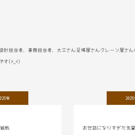
設計担当者、事務担当者、大工さん足場屋さんクレーン屋さん
(>_<)
025年
202
観戦
お世話になりすぎた先