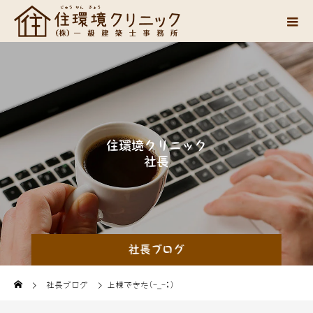
住
環
境
ク
リ
ニ
ッ
ク
社
長
山
中
の
思
い
つ
社長ブログ
社長ブログ
上棟できた(-_-;)