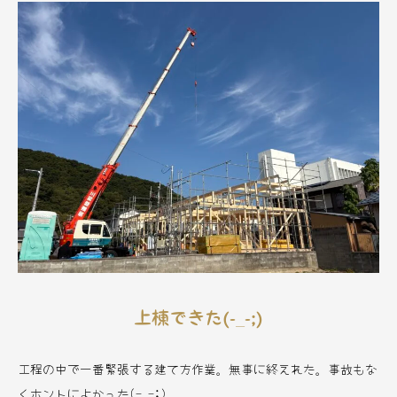
上棟できた(-_-;)
工程の中で一番緊張する建て方作業。無事に終えれた。事故もな
くホントによかった(-_-;)