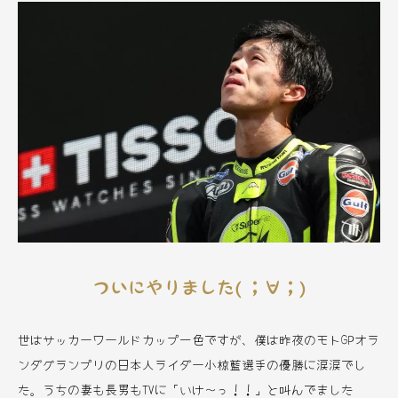
ついにやりました( ；∀；)
世はサッカーワールドカップ一色ですが、僕は昨夜のモトGPオラ
ンダグランプリの日本人ライダー小椋藍選手の優勝に涙涙でし
た。うちの妻も長男もTVに「いけ～っ！！」と叫んでました