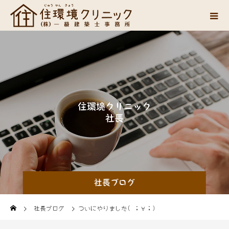
住
環
境
ク
リ
ニ
ッ
ク
社
長
山
中
の
思
い
社長ブログ
社長ブログ
ついにやりました( ；∀；)