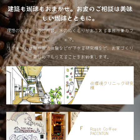
建築も珈琲もおまかせ。お家のご相談は美味
しい珈琲とともに。
理想のお住まいのご相談。木のぬくもりがあふれる事務所兼カフ
ェで。
リフォーム体験や宿泊体験などができる研究棟など、お家づくり
を楽しんでもらえることをお約束します。
住環境クリニック研究
棟
Roast Coffee
PADINTON