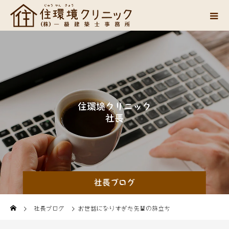
住
環
境
ク
リ
ニ
ッ
ク
社
長
山
中
の
思
い
つ
社長ブログ
社長ブログ
お世話になりすぎた先輩の旅立ち